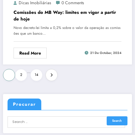
Dicas Imobiliárias
0 Comments
Comissões do MB Way: limites em vigor a partir
de hoje
Novo decreto-lei limita a 0,2% sobre o valor da operação as comiss
ões que um banco…
Read More
21 De October, 2024
Posts
…
1
2
14
navigation
Procurar