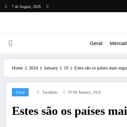
Skip
7 de August, 2026
to
content
Geral
Mercado
Home
2024
January
19
Estes são os países mais seg
Geral
Saradjalo
19 De January, 2024
Estes são os países m