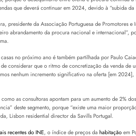
vendas que deverá continuar em 2024, devido à “subida da i
a, presidente da Associação Portuguesa de Promotores e In
ro abrandamento da procura nacional e internacional”, p
ima.
casas no próximo ano é também partilhada por Paulo Caiad
de considerar que o ritmo de concretização da venda de 
os nenhum incremento significativo na oferta [em 2024], 
es como as consultoras apontam para um aumento de 2% do
iência” deste segmento, porque “existe uma maior proporçã
a, Lisbon residential director da Savills Portugal.
is recentes do INE
, o índice de preços da
habitação
em Po