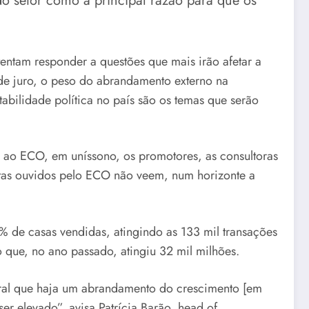
do setor como a principal razão para que os
entam responder a questões que mais irão afetar a
 de juro, o peso do abrandamento externo na
tabilidade política no país são os temas que serão
 ao ECO, em uníssono, os promotores, as consultoras
stas ouvidos pelo ECO não veem, num horizonte a
 de casas vendidas, atingindo as 133 mil transações
que, no ano passado, atingiu 32 mil milhões.
al que haja um abrandamento do crescimento [em
r elevado”, avisa Patrícia Barão, head of