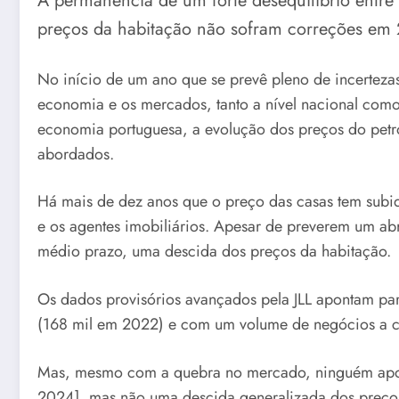
A permanência de um forte desequilíbrio entre 
preços da habitação não sofram correções em
No início de um ano que se prevê pleno de incerteza
economia e os mercados, tanto a nível nacional como 
economia portuguesa, a evolução dos preços do petróle
abordados.
Há mais de dez anos que o preço das casas tem subi
e os agentes imobiliários. Apesar de preverem um ab
médio prazo, uma descida dos preços da habitação.
Os dados provisórios avançados pela JLL apontam pa
(168 mil em 2022) e com um volume de negócios a cai
Mas, mesmo com a quebra no mercado, ninguém apont
2024], mas não uma descida generalizada dos preços, 