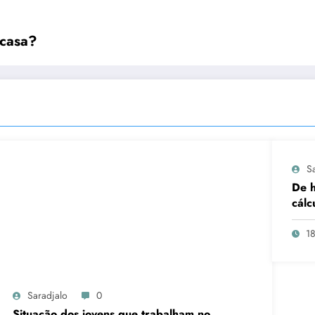
 casa?
S
De h
cálc
1
Saradjalo
0
Situação dos jovens que trabalham no