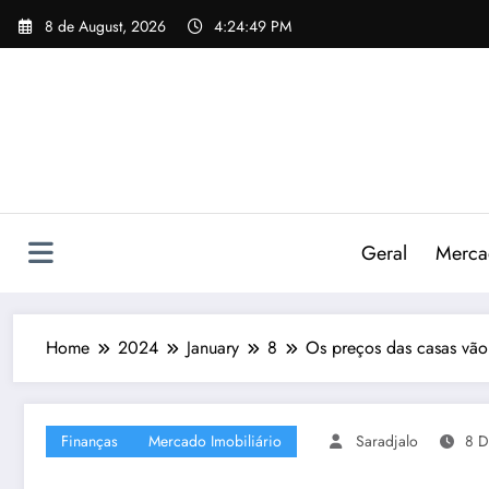
Skip
8 de August, 2026
4:24:50 PM
to
content
Geral
Mercad
Home
2024
January
8
Os preços das casas vã
Finanças
Mercado Imobiliário
Saradjalo
8 D