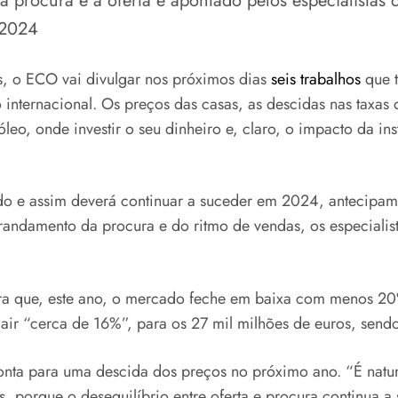
a procura e a oferta é apontado pelos especialistas 
 2024
s, o ECO vai divulgar nos próximos dias
seis trabalhos
que t
internacional. Os preços das casas, as descidas nas taxas
o, onde investir o seu dinheiro e, claro, o impacto da ins
do e assim deverá continuar a suceder em 2024, antecipam
randamento da procura e do ritmo de vendas, os especiali
ra que, este ano, o mercado feche em baixa com menos 20%
r “cerca de 16%”, para os 27 mil milhões de euros, sendo 
a para uma descida dos preços no próximo ano. “É natur
porque o desequilíbrio entre oferta e procura continua a se