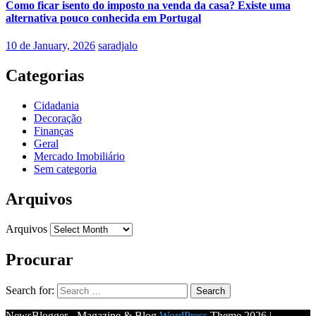
Como ficar isento do imposto na venda da casa? Existe uma
alternativa pouco conhecida em Portugal
10 de January, 2026
saradjalo
Categorias
Cidadania
Decoração
Finanças
Geral
Mercado Imobiliário
Sem categoria
Arquivos
Arquivos
Procurar
Search for:
NewsBlogger - Magazine & Blog
WordPress
Theme 2026 |