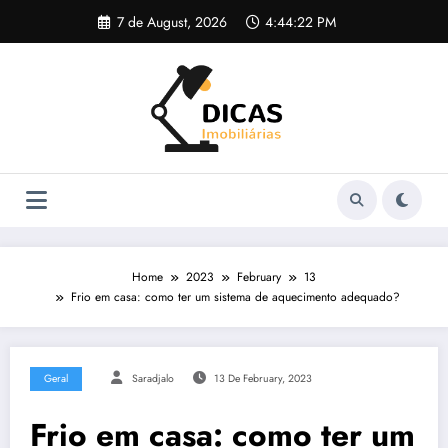
Skip
7 de August, 2026
4:44:23 PM
to
content
Home
2023
February
13
Frio em casa: como ter um sistema de aquecimento adequado?
Geral
Saradjalo
13 De February, 2023
Frio em casa: como ter um