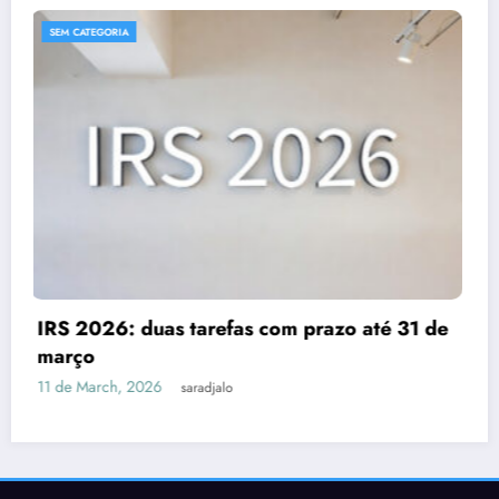
SEM CATEGORIA
Despesas dedutíveis em IRS: tudo o que
de
precisas de saber
3 de March, 2026
saradjalo