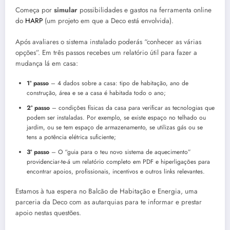
Começa por
simular
possibilidades e gastos na ferramenta online
do
HARP
(um projeto em que a Deco está envolvida).
Após avaliares o sistema instalado poderás “conhecer as várias
opções”. Em três passos recebes um relatório útil para fazer a
mudança lá em casa:
1º passo
– 4 dados sobre a casa: tipo de habitação, ano de
construção, área e se a casa é habitada todo o ano;
2º passo
– condições físicas da casa para verificar as tecnologias que
podem ser instaladas. Por exemplo, se existe espaço no telhado ou
jardim, ou se tem espaço de armazenamento, se utilizas gás ou se
tens a potência elétrica suficiente;
3º passo
– O “guia para o teu novo sistema de aquecimento”
providenciar-te-á um relatório completo em PDF e hiperligações para
encontrar apoios, profissionais, incentivos e outros links relevantes.
Estamos à tua espera no Balcão de Habitação e Energia, uma
parceria da Deco com as autarquias para te informar e prestar
apoio nestas questões.