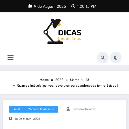
Skip
9 de August, 2026
1:00:16 PM
to
content
Home
2022
March
18
Quantos imóveis inativos, devolutos ou abandonados tem o Estado?
Geral
Mercado Imobiliário
Dicas Imobiliárias
18 De March, 2022