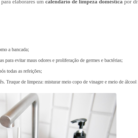
s para elaborares um
calendário de limpeza doméstica
por d
como a bancada;
as para evitar maus odores e proliferação de germes e bactérias;
ós todas as refeições;
s. Truque de limpeza: misturar meio copo de vinagre e meio de álcool 