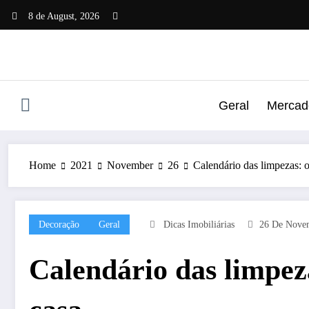
Skip
8 de August, 2026
to
content
Geral
Mercado
Home
2021
November
26
Calendário das limpezas: 
Decoração
Geral
Dicas Imobiliárias
26 De Nove
Calendário das limpez