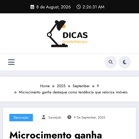
Skip
8 de August, 2026
2:26:32 AM
to
content
Home
2025
September
9
Microcimento ganha destaque como tendência que valoriza imóveis
Decoração
Saradjalo
9 De September, 2025
Microcimento ganha