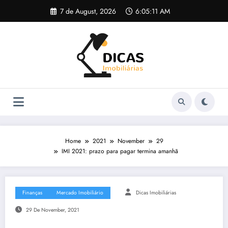
Skip
7 de August, 2026
6:05:12 AM
to
content
Home
2021
November
29
IMI 2021: prazo para pagar termina amanhã
Finanças
Mercado Imobiliário
Dicas Imobiliárias
29 De November, 2021