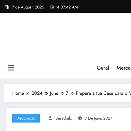
Skip
7 de August, 2026
4:07:43 AM
to
content
Geral
Mercad
Home
2024
June
7
Prepara a tua Casa para o 
Decoração
Saradjalo
7 De June, 2024