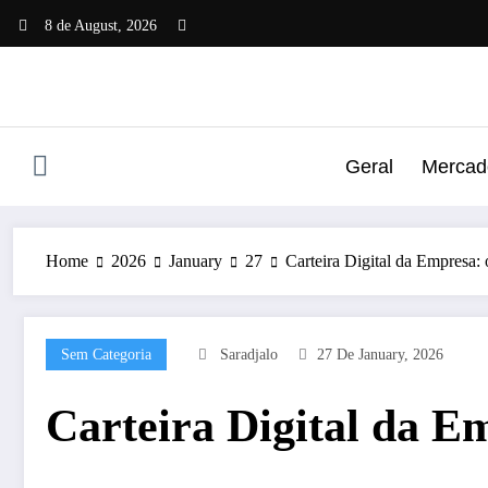
Skip
8 de August, 2026
to
content
Geral
Mercado
Home
2026
January
27
Carteira Digital da Empresa:
Sem Categoria
Saradjalo
27 De January, 2026
Carteira Digital da E