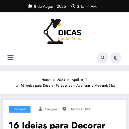
Skip
8 de August, 2026
3:15:42 AM
to
content
Home
2024
April
2
16 Ideias para Decorar Paredes com Aberturas e Modernizá-las
Decoração
Saradjalo
2 De April, 2024
16 Ideias para Decorar