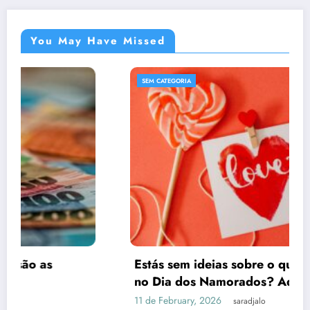
You May Have Missed
SEM CATEGORIA
Estás sem ideias sobre o que dar de presente
no Dia dos Namorados? Aqui ficam algumas
dicas que te poderão interessar
11 de February, 2026
saradjalo