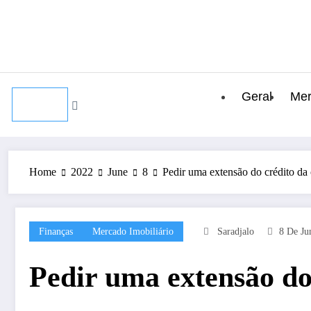
Skip
8 de August, 2026
to
content
Geral
Mer
Home
2022
June
8
Pedir uma extensão do crédito da 
Finanças
Mercado Imobiliário
Saradjalo
8 De Ju
Pedir uma extensão do 