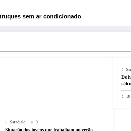
 truques sem ar condicionado
Sa
De h
cálcu
18
Saradjalo
0
Situação dos jovens que trabalham no verão