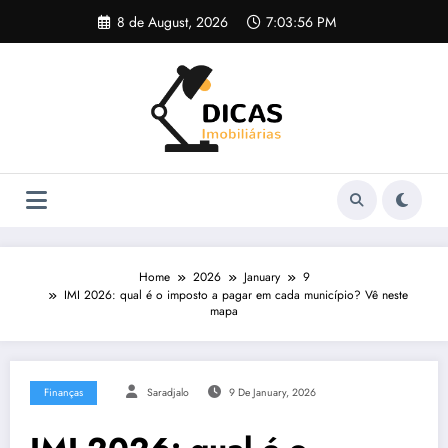
Skip
8 de August, 2026
7:03:56 PM
to
content
Home
2026
January
9
IMI 2026: qual é o imposto a pagar em cada município? Vê neste
mapa
Finanças
Saradjalo
9 De January, 2026