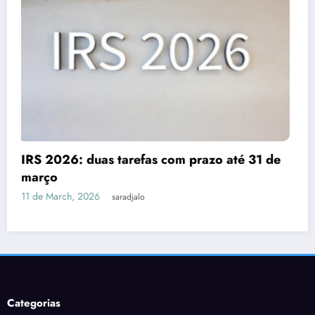
Despesas dedutíveis em IRS: tudo o qu
 31 de
precisas de saber
3 de March, 2026
saradjalo
Categorias