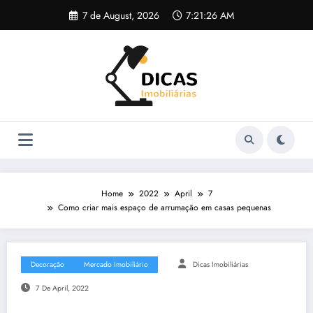
Skip
7 de August, 2026
7:21:27 AM
to
content
Home
2022
April
7
Como criar mais espaço de arrumação em casas pequenas
Decoração
Mercado Imobiliário
Dicas Imobiliárias
7 De April, 2022