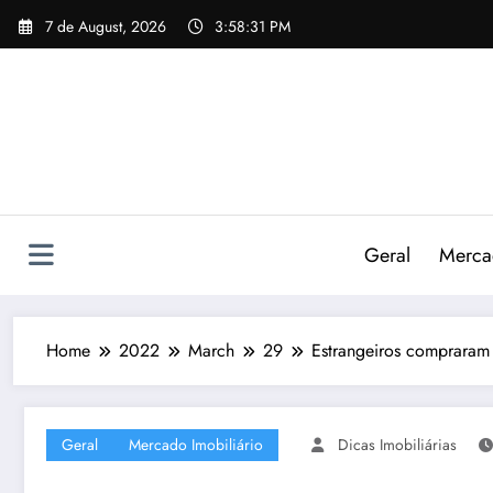
Skip
7 de August, 2026
3:58:32 PM
to
content
Geral
Mercad
Home
2022
March
29
Estrangeiros compraram 
Geral
Mercado Imobiliário
Dicas Imobiliárias