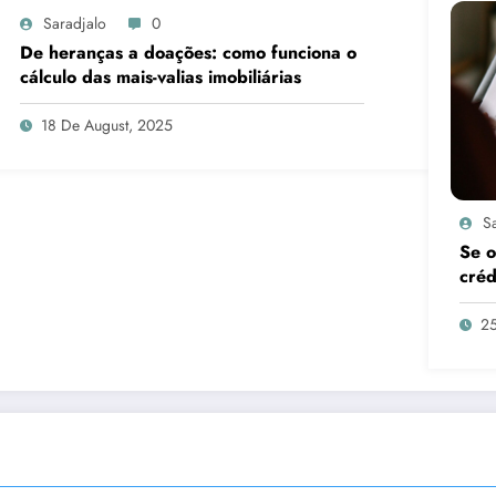
Saradjalo
0
De heranças a doações: como funciona o
cálculo das mais-valias imobiliárias
18 De August, 2025
S
Se o
créd
25