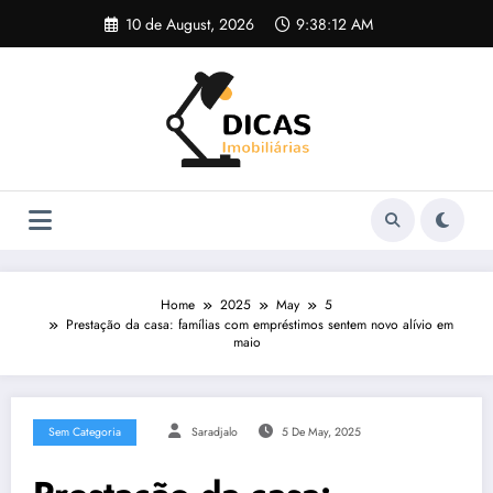
Skip
10 de August, 2026
9:38:12 AM
to
content
Home
2025
May
5
Prestação da casa: famílias com empréstimos sentem novo alívio em
maio
Sem Categoria
Saradjalo
5 De May, 2025