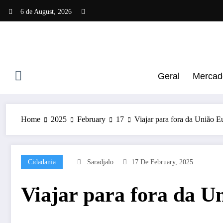
Skip
6 de August, 2026
to
content
Geral
Mercado
Home
2025
February
17
Viajar para fora da União Eu
Cidadania
Saradjalo
17 De February, 2025
Viajar para fora da Un