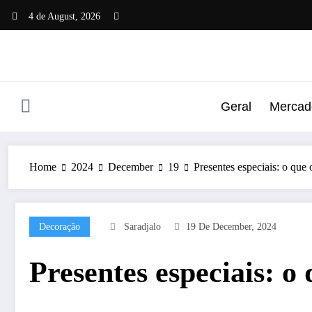
Skip
4 de August, 2026
to
content
Geral
Mercado
Home
2024
December
19
Presentes especiais: o que
Decoração
Saradjalo
19 De December, 2024
Presentes especiais: 