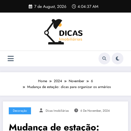
Skip
7 de August, 2026
4:04:38 AM
to
content
Home
2024
November
6
Mudança de estação: dicas para organizar os armários
Decoração
Dicas Imobiliárias
6 De November, 2024
Mudança de estação: