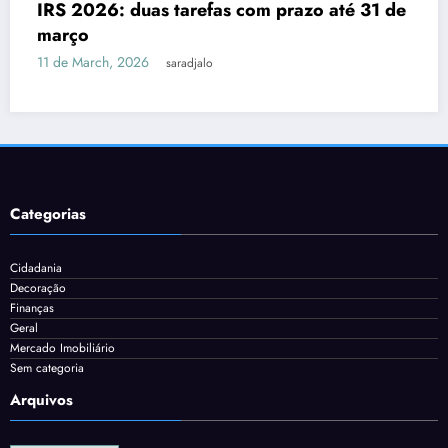
Despesas dedutíveis em IRS: tud
zo até 31 de
precisas de saber
3 de March, 2026
saradjalo
Categorias
Cidadania
Decoração
Finanças
Geral
Mercado Imobiliário
Sem categoria
Arquivos