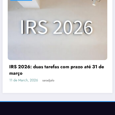
Despesas dedutíveis em IRS: tudo o q
é 31 de
precisas de saber
3 de March, 2026
saradjalo