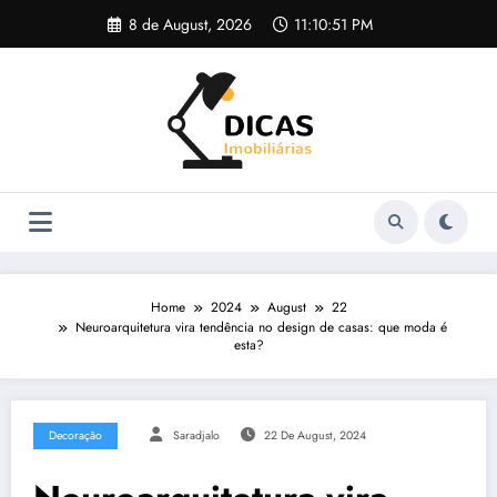
Skip
8 de August, 2026
11:10:52 PM
to
content
Home
2024
August
22
Neuroarquitetura vira tendência no design de casas: que moda é
esta?
Decoração
Saradjalo
22 De August, 2024