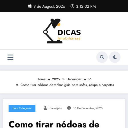
Skip
9 de August, 2026
3:12:03 PM
to
content
Home
2025
December
16
Como tirar nódoas de vinho: guia para sofás, roupa e carpetes
Sem Categoria
Saradjalo
16 De December, 2025
Como tirar nódoas de