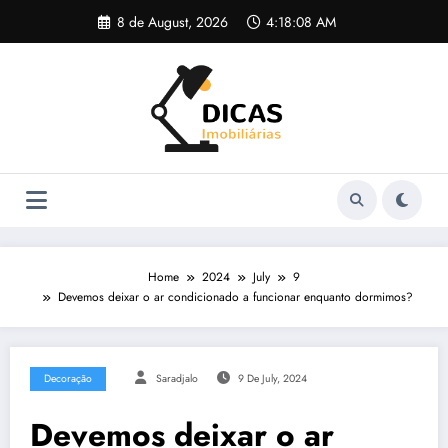
Skip
8 de August, 2026
4:18:09 AM
to
content
Home
2024
July
9
Devemos deixar o ar condicionado a funcionar enquanto dormimos?
Decoração
Saradjalo
9 De July, 2024
Devemos deixar o ar