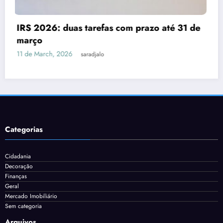
Despesas dedutíveis em IRS: tudo o que
31 de
precisas de saber
3 de March, 2026
saradjalo
Categorias
Cidadania
Decoração
Finanças
Geral
Mercado Imobiliário
Sem categoria
Arquivos