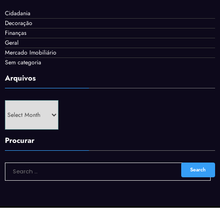
Cidadania
Decoração
Finanças
Geral
Mercado Imobiliário
Sem categoria
Arquivos
Arquivos
Procurar
NewsBlogger - Magazine & Blog
WordPress
Theme 2026 | Powered By
SpiceThemes