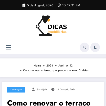
Skip
5 de August, 2026
10:49:31 PM
to
content
Home
2024
April
12
Como renovar o terraço poupando dinheiro: 5 ideias
Decoração
Saradjalo
12 De April, 2024
Como renovar o terraço