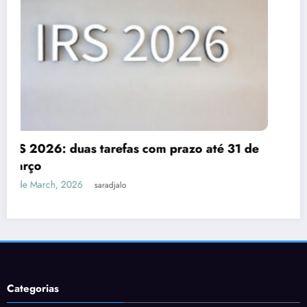
Despesas dedutíveis em IRS: tudo o que
de
precisas de saber
3 de March, 2026
saradjalo
Categorias