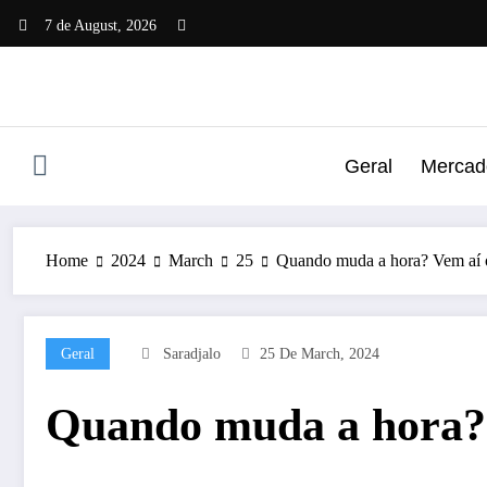
Skip
7 de August, 2026
to
content
Geral
Mercado
Home
2024
March
25
Quando muda a hora? Vem aí o
Geral
Saradjalo
25 De March, 2024
Quando muda a hora? 