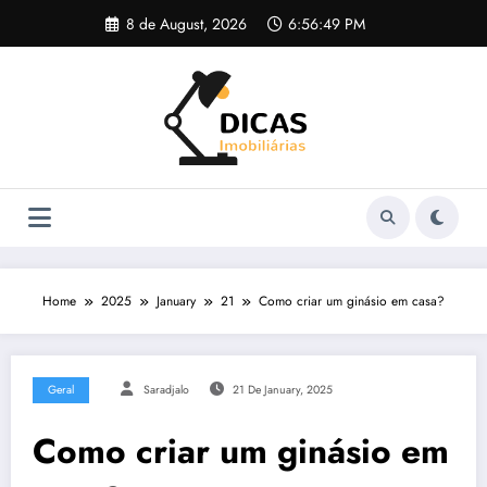
Skip
8 de August, 2026
6:56:49 PM
to
content
Home
2025
January
21
Como criar um ginásio em casa?
Geral
Saradjalo
21 De January, 2025
Como criar um ginásio em