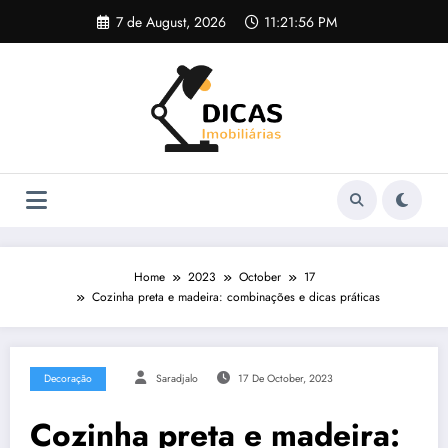
Skip
7 de August, 2026
11:21:56 PM
to
content
Home
2023
October
17
Cozinha preta e madeira: combinações e dicas práticas
Decoração
Saradjalo
17 De October, 2023
Cozinha preta e madeira: