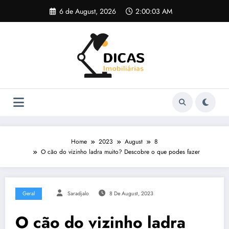
Skip
6 de August, 2026
2:00:05 AM
to
content
Home
2023
August
8
O cão do vizinho ladra muito? Descobre o que podes fazer
Geral
Saradjalo
8 De August, 2023
O cão do vizinho ladra