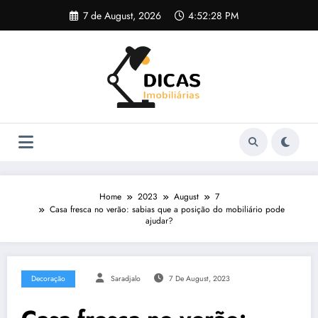
Skip
7 de August, 2026
4:52:28 PM
to
content
Home
2023
August
7
Casa fresca no verão: sabias que a posição do mobiliário pode
ajudar?
Decoração
Saradjalo
7 De August, 2023