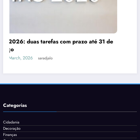
Despesas dedutíveis em IRS: tudo o que
precisas de saber
3 de March, 2026
saradjalo
Categorias
Cidadania
Decoração
Finanças