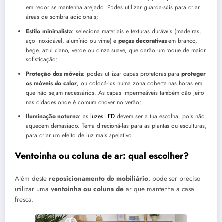
em redor se mantenha arejado. Podes utilizar guarda-sóis para criar
áreas de sombra adicionais;
Estilo minimalista
: seleciona materiais e texturas duráveis (madeiras,
aço inoxidável, alumínio ou vime) e
peças decorativas
em branco,
bege, azul ciano, verde ou cinza suave, que darão um toque de maior
sofisticação;
Proteção dos móveis
: podes utilizar capas protetoras para
proteger
os móveis do calor
, ou colocá-los numa zona coberta nas horas em
que não sejam necessários. As capas impermeáveis também dão jeito
nas cidades onde é comum chover no verão;
Iluminação noturna
: as
luzes LED
devem ser a tua escolha, pois não
aquecem demasiado. Tenta direcioná-las para as plantas ou esculturas,
para criar um efeito de luz mais apelativo.
Ventoinha ou coluna de ar: qual escolher?
Além deste
reposicionamento do mobiliário
, pode ser preciso
utilizar uma
ventoinha ou coluna de
ar que mantenha a casa
fresca.