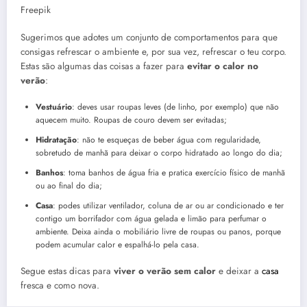
Freepik
Sugerimos que adotes um conjunto de comportamentos para que
consigas refrescar o ambiente e, por sua vez, refrescar o teu corpo.
Estas são algumas das coisas a fazer para
evitar o calor no
verão
:
Vestuário
: deves usar roupas leves (de linho, por exemplo) que não
aquecem muito. Roupas de couro devem ser evitadas;
Hidratação
: não te esqueças de beber água com regularidade,
sobretudo de manhã para deixar o corpo hidratado ao longo do dia;
Banhos
: toma banhos de água fria e pratica exercício físico de manhã
ou ao final do dia;
Casa
: podes utilizar ventilador, coluna de ar ou ar condicionado e ter
contigo um borrifador com água gelada e limão para perfumar o
ambiente. Deixa ainda o mobiliário livre de roupas ou panos, porque
podem acumular calor e espalhá-lo pela casa.
Segue estas dicas para
viver o verão sem calor
e deixar a
casa
fresca e como nova.