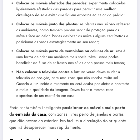
Colocar os móveis afastados das paredes
: experimenta colocá-los
ligeiramente afastados das paredes para permitir uma
melhor
circulação do ar
e evitar que fiquem expostos ao calor do prédio;
Colocar os móveis junto das plantas
: as plantas não só vão refrescar
os ambientes, como também podem servir de proteção para os
móveis face ao calor. Podes deslocar os móveis alguns centímetros e
posicionar os vasos estrategicamente ao seu redor;
Colocar os móveis perto de ventoinhas ou colunas de ar
: esta é
uma forma de criar um ambiente mais socializável, onde podes
beneficiar do fluxo de ar fresco nos sítios onde passas mais tempo;
Não colocar a televisão contra a luz
: no verão deves mudar a
televisão de posição, para uma zona que não receba muito sol.
Quando a luz incide diretamente no ecrã acaba por afetar o contraste
e reduz a qualidade da imagem. Deves fazer o mesmo caso
disponhas de um escritório em casa.
Pode ser também inteligente
posicionar os móveis mais perto
da
entrada da casa
, com zonas livres perto de janelas e portas
que dão acesso ao exterior. Isto facilita a circulação do ar quente
que irá desaparecer mais rapidamente.