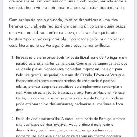
oferece aos seus moradores com uma combinação perfeita entre a
serenidade da vida à beira-mar e a beleza natural deslumbrante.
Com praias de areia dourada, falésias dramáticas e uma rica
herança cultural, esta região é um destino único para quem busca
uma vida equilibrada entre natureza, cultura e tranquilidade.
Neste artigo, vamos explorar algumas razões pelas quais viver na
costa litoral norte de Portugal é uma escolha maravilhosa.
Belezas naturais incomparáveis: A costa litoral norte de Portugal é um
paraíso para os amantes da natureza. Com uma paisagem variada que
vai desde praias intocadas até montanhas majestosas, há algo para
todos os gostos. As praias de Viana do Castelo,
Póvoa de Varzim
e
Esposende oferecem extensos trechos de areia onde é possível
relaxar, praticar desportos aquáticos ou simplesmente contemplar o
mar. Além disso, a região é abraçada pelo Parque Nacional Peneda-
Gerês, um dos tesouros naturais mais valiosos de Portugal, onde se
pode explorar trilhas deslumbrantes, cachoeiras e uma fauna e flora
ricas.
Estilo de vida descontraído: A costa litoral norte de Portugal oferece
uma qualidade de vida invejável. Aqui, o ritmo é mais lento e
descontraído, permitindo que os moradores aproveitem cada
momento. As aldeias e cidades costeiras têm um charme pitoresco,