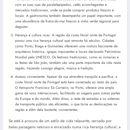
com as suas ruas de paralelepípedos, cafés aconchegantes e
mercados tradicionais, onde se pode comprar produtos frescos e
locais. A gastronomia também desempenha um papel importante, com
uma abundância de frutos-do-mar frescos e vinho verde regional para
degustar.
Herança e cultura ricas: A região da costa litoral norte de Portugal
possui uma rica herança cultural que remonta há séculos. Cidades
como Porto, Braga e Guimarães oferecem uma mistura fascinante de
arquitetura histórica, igrejas imponentes e locais declarado Património
Mundial pela UNESCO. Os festivais tradicionais, como as romarias e
as festas de São João, também são uma parte importante da vida nesta
região, trazendo consigo alegria, música e tradição.
Acesso conveniente: Apesar da sua atmosfera tranquila e pacífica, a
costa litoral norte de Portugal está bem conectada ao resto do país.
O Aeroporto Francisco Sá Carneiro, no Porto, oferece uma ampla
gama de voos internacionais, facilitando as viagens para outras partes
da Europa e do mundo. Além disso, a rede de estradas e os sistemas
de transporte público são eficientes, o que torna as deslocações na
região e além dela bastante, convenientes.
Se está à procura de um estilo de vida relaxante, cercado por
belas paisagens naturais e enraizado numa rica herança cultural, a