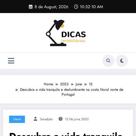
Skip
8 de August, 2026
10:52:10 AM
to
content
Home
2023
June
12
Descubra a vida tranquila e deslumbrante na costa litoral norte de
Portugal
Geral
Saradjalo
12 De June, 2023