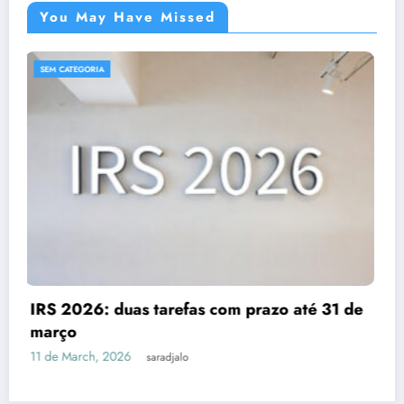
You May Have Missed
SEM CATEGORIA
Despesas dedutíveis em IRS: tudo o que
e
precisas de saber
3 de March, 2026
saradjalo