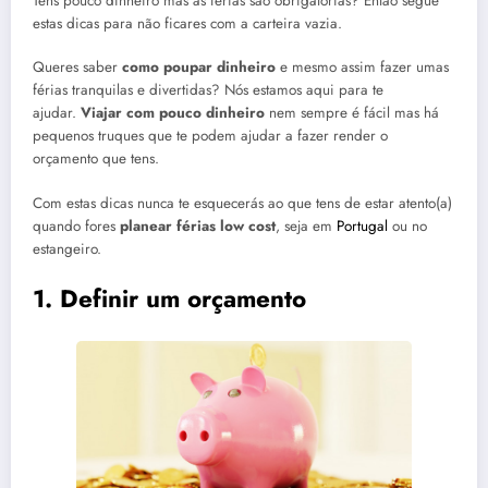
Tens pouco dinheiro mas as férias são obrigatórias? Então segue
estas dicas para não ficares com a carteira vazia.
Queres saber
como poupar dinheiro
e mesmo assim fazer umas
férias tranquilas e divertidas? Nós estamos aqui para te
ajudar.
Viajar com pouco dinheiro
nem sempre é fácil mas há
pequenos truques que te podem ajudar a fazer render o
orçamento que tens.
Com estas dicas nunca te esquecerás ao que tens de estar atento(a)
quando fores
planear férias low cost
, seja em
Portugal
ou no
estangeiro.
1. Definir um orçamento