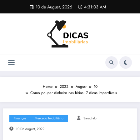
Skip
10 de August, 2026
4:31:04 AM
to
content
Home
2022
August
10
Como poupar dinheiro nas férias: 7 dicas imperdíveis
Finanças
Mercado Imobiliário
Saradjalo
10 De August, 2022