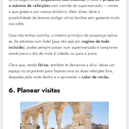
o máximo de refeições
com comida do supermercado – comes
o que gostas e por menos dinheiro. Além disso, dá-te a
possibilidade de levares contigo vários lanches sem gastares muito
nos cafés.
Caso não tenhas cozinha, o mesmo princípio da poupança aplica-
se. Se estiveres num hotel (que não seja em
regime de tudo
incluído
), podes sempre passar num supermercado e comprares
snacks para o dia de visita à cidade, ou para a praia.
Claro que, sendo
férias
, também te deixamos a dica: deixa um
espaço no orçamento para fazeres uma ou duas refeições fora,
daquelas pela noite dentro e a aproveitar o
calor de verão.
6. Planear visitas