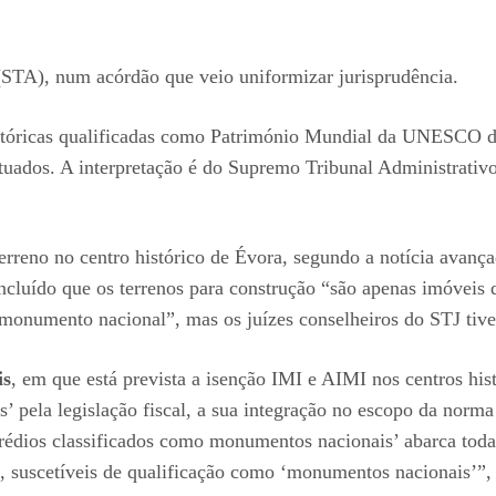
(STA), num acórdão que veio uniformizar jurisprudência.
istóricas qualificadas como Património Mundial da UNESCO 
tuados. A interpretação é do Supremo Tribunal Administrati
reno no centro histórico de Évora, segundo a notícia avanç
ncluído que os terrenos para construção “são apenas imóveis 
o monumento nacional”, mas os juízes conselheiros do STJ tiv
is
, em que está prevista a isenção IMI e AIMI nos centros hist
’ pela legislação fiscal, a sua integração no escopo da norma 
prédios classificados como monumentos nacionais’ abarca tod
, suscetíveis de qualificação como ‘monumentos nacionais’”,