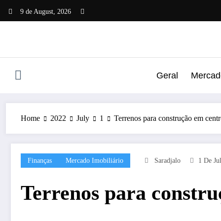
Skip
9 de August, 2026
to
content
Geral
Mercado
Home
2022
July
1
Terrenos para construção em centr
Finanças
Mercado Imobiliário
Saradjalo
1 De Ju
Terrenos para constru