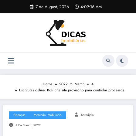
Skip
7 de August, 2026
4:09:17 AM
to
content
Home
2022
March
4
Escrituras online: BdP cria site provisório para controlar processos
Finanças
Mercado Imobiliário
Saradjalo
4 De March, 2022