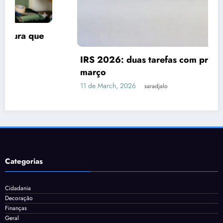
IRS 2026: duas tarefas com prazo até 31 de
março
11 de March, 2026
saradjalo
Categorias
Cidadania
Decoração
Finanças
Geral