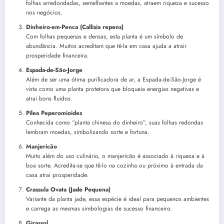
folhas arredondadas, semelhantes a moedas, atraem riqueza e sucesso
nos negócios.
Dinheiro-em-Penca (Callisia repens)
Com folhas pequenas e densas, esta planta é um símbolo de
abundância. Muitos acreditam que tê-la em casa ajuda a atrair
prosperidade financeira.
Espada-de-São-Jorge
Além de ser uma ótima purificadora de ar, a Espada-de-São-Jorge é
vista como uma planta protetora que bloqueia energias negativas e
atrai bons fluidos.
Pilea Peperomioides
Conhecida como “planta chinesa do dinheiro”, suas folhas redondas
lembram moedas, simbolizando sorte e fortuna.
Manjericão
Muito além do uso culinário, o manjericão é associado à riqueza e à
boa sorte. Acredita-se que tê-lo na cozinha ou próximo à entrada da
casa atrai prosperidade.
Crassula Ovata (Jade Pequena)
Variante da planta jade, essa espécie é ideal para pequenos ambientes
e carrega as mesmas simbologias de sucesso financeiro.
Girassol