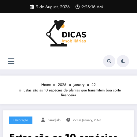
Skip
9 de August, 2026
9:28:16 AM
to
content
Home
2025
January
22
Estas são as 10 espécies de plantas que transmitem boa sorte
financeira
Decoração
Saradjalo
22 De January, 2025