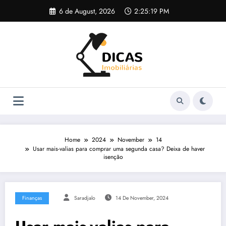
Skip
6 de August, 2026
2:25:19 PM
to
content
Home
2024
November
14
Usar mais-valias para comprar uma segunda casa? Deixa de haver
isenção
Finanças
Saradjalo
14 De November, 2024