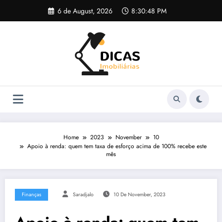
Skip
6 de August, 2026
8:30:48 PM
to
content
Home
2023
November
10
Apoio à renda: quem tem taxa de esforço acima de 100% recebe este
mês
Finanças
Saradjalo
10 De November, 2023