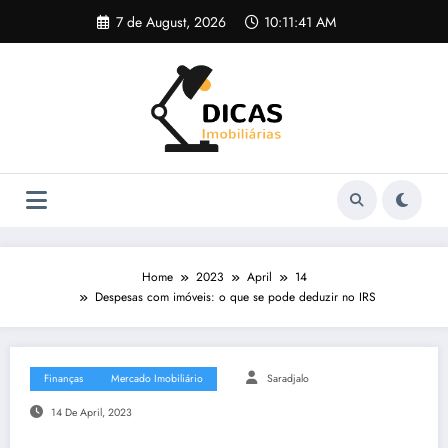
Skip
7 de August, 2026
10:11:41 AM
to
content
Home
2023
April
14
Despesas com imóveis: o que se pode deduzir no IRS
Finanças
Mercado Imobiliário
Saradjalo
14 De April, 2023