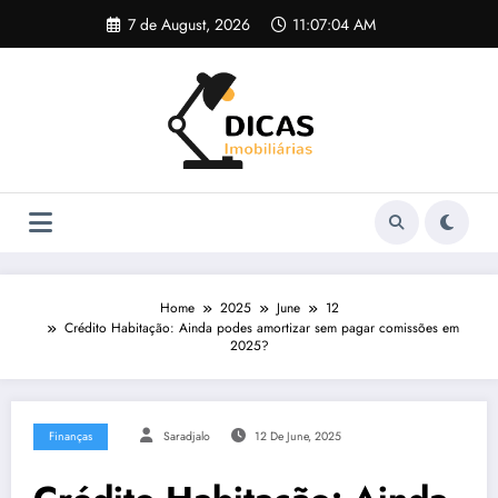
Skip
7 de August, 2026
11:07:04 AM
to
content
Home
2025
June
12
Crédito Habitação: Ainda podes amortizar sem pagar comissões em
2025?
Finanças
Saradjalo
12 De June, 2025