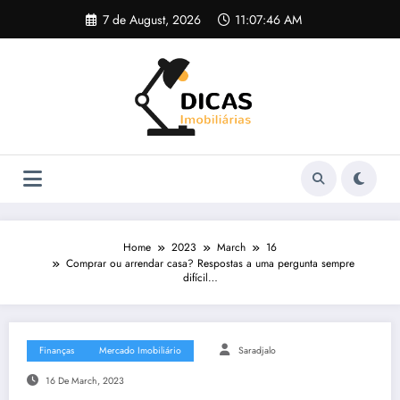
Skip
7 de August, 2026
11:07:47 AM
to
content
Home
2023
March
16
Comprar ou arrendar casa? Respostas a uma pergunta sempre
difícil…
Finanças
Mercado Imobiliário
Saradjalo
16 De March, 2023