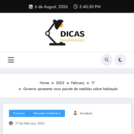
Skip
6 de August, 2026
3:40:50 PM
to
content
Home
2023
February
17
Governo apresenta novo pacote de medidas sobre habitação
Finanças
Mercado Imobiliário
Saradjalo
17 De February, 2023