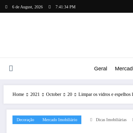
Skip
6 de August, 2026
7:41:35 PM
to
content
Geral
Mercado
Home
2021
October
20
Limpar os vidros e espelhos l
Decoração
Mercado Imobiliário
Dicas Imobiliárias