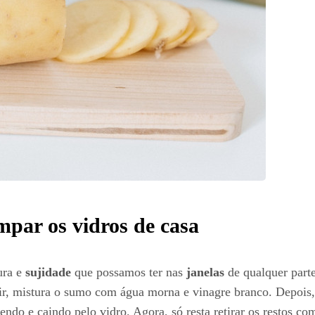
mpar os vidros de casa
ura e
sujidade
que possamos ter nas
janelas
de qualquer part
ir, mistura o sumo com água morna e vinagre branco. Depois,
endo e caindo pelo vidro. Agora, só resta retirar os restos c