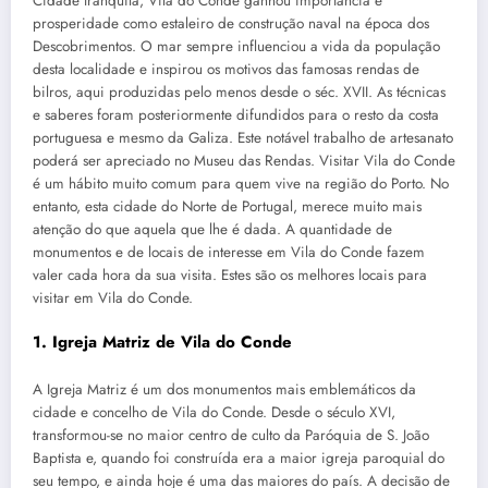
Cidade tranquila, Vila do Conde ganhou importância e
prosperidade como estaleiro de construção naval na época dos
Descobrimentos. O mar sempre influenciou a vida da população
desta localidade e inspirou os motivos das famosas rendas de
bilros, aqui produzidas pelo menos desde o séc. XVII. As técnicas
e saberes foram posteriormente difundidos para o resto da costa
portuguesa e mesmo da Galiza. Este notável trabalho de artesanato
poderá ser apreciado no Museu das Rendas. Visitar Vila do Conde
é um hábito muito comum para quem vive na região do Porto. No
entanto, esta cidade do Norte de Portugal, merece muito mais
atenção do que aquela que lhe é dada. A quantidade de
monumentos e de locais de interesse em Vila do Conde fazem
valer cada hora da sua visita. Estes são os melhores locais para
visitar em Vila do Conde.
1. Igreja Matriz de Vila do Conde
A Igreja Matriz é um dos monumentos mais emblemáticos da
cidade e concelho de Vila do Conde. Desde o século XVI,
transformou-se no maior centro de culto da Paróquia de S. João
Baptista e, quando foi construída era a maior igreja paroquial do
seu tempo, e ainda hoje é uma das maiores do país. A decisão de