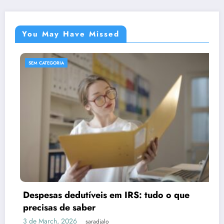
You May Have Missed
SEM CATEGORIA
S
Despesas dedutíveis em IRS: tudo o que
Va
precisas de saber
e
 de March, 2026
24
saradjalo