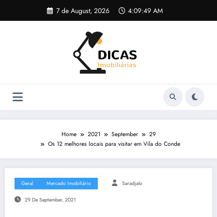
Skip
7 de August, 2026
4:09:49 AM
to
content
Home
2021
September
29
Os 12 melhores locais para visitar em Vila do Conde
Geral
Mercado Imobiliário
Saradjalo
29 De September, 2021