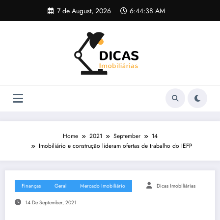
Skip
7 de August, 2026
6:44:39 AM
to
content
Home
2021
September
14
Imobiliário e construção lideram ofertas de trabalho do IEFP
Finanças
Geral
Mercado Imobiliário
Dicas Imobiliárias
14 De September, 2021