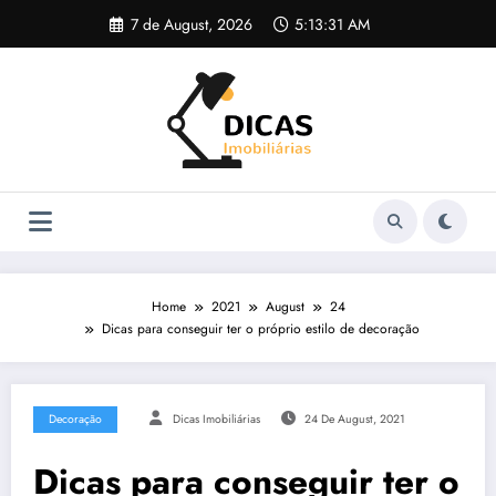
Skip
7 de August, 2026
5:13:32 AM
to
content
Home
2021
August
24
Dicas para conseguir ter o próprio estilo de decoração
Decoração
Dicas Imobiliárias
24 De August, 2021
Dicas para conseguir ter o