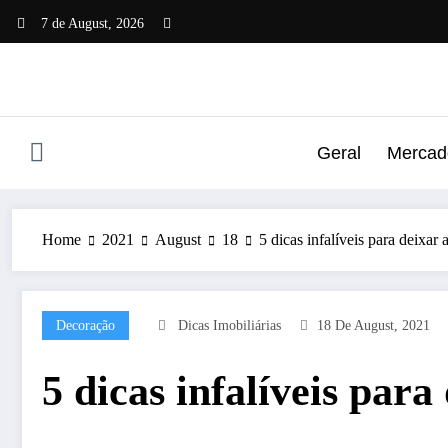
Skip
7 de August, 2026
to
content
Geral
Mercado
Home
2021
August
18
5 dicas infalíveis para deixar 
Decoração
Dicas Imobiliárias
18 De August, 2021
5 dicas infalíveis para