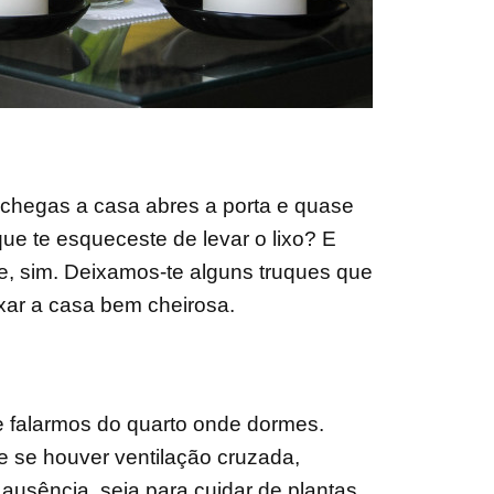
 chegas a casa abres a porta e quase
ue te esqueceste de levar o lixo? E
te, sim. Deixamos-te alguns truques que
xar a casa bem cheirosa.
 falarmos do quarto onde dormes.
e se houver ventilação cruzada,
ausência, seja para cuidar de plantas