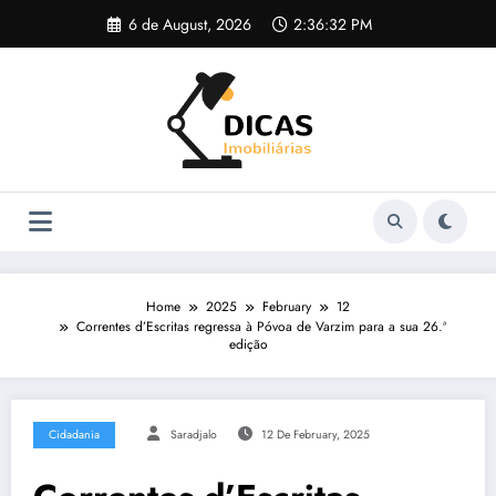
Skip
6 de August, 2026
2:36:32 PM
to
content
Home
2025
February
12
Correntes d’Escritas regressa à Póvoa de Varzim para a sua 26.ª
edição
Cidadania
Saradjalo
12 De February, 2025