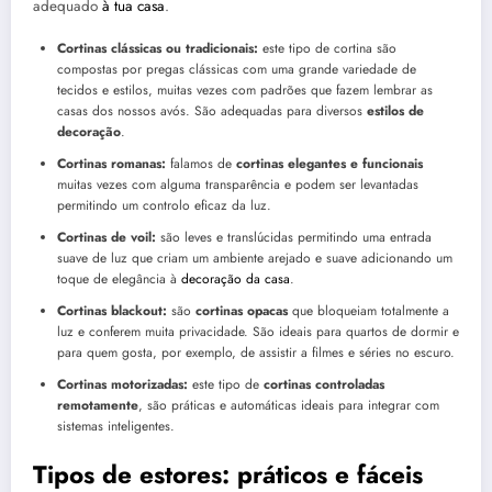
adequado
à tua casa
.
Cortinas clássicas ou tradicionais:
este tipo de cortina são
compostas por pregas clássicas com uma grande variedade de
tecidos e estilos, muitas vezes com padrões que fazem lembrar as
casas dos nossos avós. São adequadas para diversos
estilos de
decoração
.
Cortinas romanas:
falamos de
cortinas elegantes e funcionais
muitas vezes com alguma transparência e podem ser levantadas
permitindo um controlo eficaz da luz.
Cortinas de voil:
são leves e translúcidas permitindo uma entrada
suave de luz que criam um ambiente arejado e suave adicionando um
toque de elegância à
decoração da casa
.
Cortinas blackout:
são
cortinas opacas
que bloqueiam totalmente a
luz e conferem muita privacidade. São ideais para quartos de dormir e
para quem gosta, por exemplo, de assistir a filmes e séries no escuro.
Cortinas motorizadas:
este tipo de
cortinas controladas
remotamente
, são práticas e automáticas ideais para integrar com
sistemas inteligentes.
Tipos de estores: práticos e fáceis