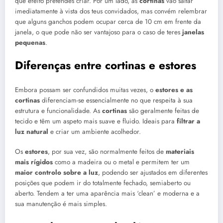
que efeito pretendes criar. Por um lado, as
cortinas
vão saltar
imediatamente à vista dos teus convidados, mas convém relembrar
que alguns ganchos podem ocupar cerca de 10 cm em frente da
janela, o que pode não ser vantajoso para o caso de teres
janelas
pequenas
.
Diferenças entre cortinas e estores
Embora possam ser confundidos muitas vezes, o
estores e as
cortinas
diferenciam-se essencialmente no que respeita à sua
estrutura e funcionalidade. As
cortinas
são geralmente feitas de
tecido e têm um aspeto mais suave e fluido. Ideais para
filtrar a
luz natural
e criar um ambiente acolhedor.
Os
estores
, por sua vez, são normalmente feitos de
materiais
mais rígidos
como a madeira ou o metal e permitem ter um
maior controlo sobre a luz
, podendo ser ajustados em diferentes
posições que podem ir do totalmente fechado, semiaberto ou
aberto. Tendem a ter uma aparência mais ‘clean’ e moderna e a
sua manutenção é mais simples.