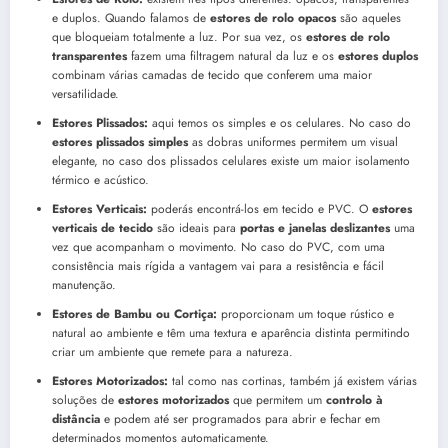
e duplos. Quando falamos de
estores de rolo opacos
são aqueles
que bloqueiam totalmente a luz. Por sua vez, os
estores de rolo
transparentes
fazem uma filtragem natural da luz e os
estores duplos
combinam várias camadas de tecido que conferem uma maior
versatilidade.
Estores Plissados:
aqui temos os simples e os celulares. No caso do
estores plissados simples
as dobras uniformes permitem um visual
elegante, no caso dos plissados celulares existe um maior isolamento
térmico e acústico.
Estores Verticais:
poderás encontrá-los em tecido e PVC. O
estores
verticais de tecido
são ideais para
portas e janelas deslizantes
uma
vez que acompanham o movimento. No caso do PVC, com uma
consistência mais rígida a vantagem vai para a resistência e fácil
manutenção.
Estores de Bambu ou Cortiça:
proporcionam um toque rústico e
natural ao ambiente e têm uma textura e aparência distinta permitindo
criar um ambiente que remete para a natureza.
Estores Motorizados:
tal como nas cortinas, também já existem várias
soluções de
estores motorizados
que permitem um
controlo à
distância
e podem até ser programados para abrir e fechar em
determinados momentos automaticamente.