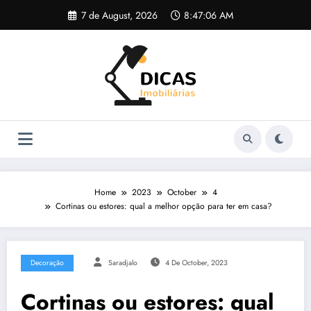
Skip
7 de August, 2026
8:47:07 AM
to
content
Home
2023
October
4
Cortinas ou estores: qual a melhor opção para ter em casa?
Decoração
Saradjalo
4 De October, 2023
Cortinas ou estores: qual