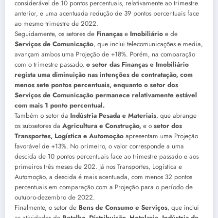
considerável de 10 pontos percentuais, relativamente ao trimestre
anterior, e uma acentuada redução de 39 pontos percentuais face
ao mesmo trimestre de 2022.
Seguidamente, os setores de
Finanças
e
Imobiliário
e de
Serviços de Comunicação
, que inclui telecomunicações e media,
avançam ambos uma Projeção de +18%. Porém, na comparação
com o trimestre passado,
o setor das Finanças e Imobiliário
regista uma diminuição nas intenções de contratação, com
menos sete pontos percentuais, enquanto o setor dos
Serviços de Comunicação permanece relativamente estável
com mais 1 ponto percentual.
Também o setor da
Indústria Pesada e Materiais
, que abrange
os subsetores da
Agricultura e Construção,
e o
setor dos
Transportes, Logística e Automoção
apresentam uma Projeção
favorável de +13%. No primeiro, o valor corresponde a uma
descida de 10 pontos percentuais face ao trimestre passado e aos
primeiros três meses de 202. Já nos Transportes, Logística e
Automoção, a descida é mais acentuada, com menos 32 pontos
percentuais em comparação com a Projeção para o período de
outubro-dezembro de 2022.
Finalmente, o setor de
Bens de Consumo e Serviços
, que inclui
as atividades de
Retalho, Distribuição, Hotelaria
,
Indústria de