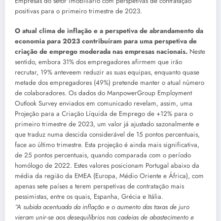
Empresas do setor imobiliário com perspetivas de contratação
positivas para o primeiro trimestre de 2023.
O atual clima de inflação e a perspetiva de abrandamento da
economia para 2023 contribuíram para uma perspetiva de
criação de emprego moderada nas empresas nacionais.
Neste
sentido, embora 31% dos empregadores afirmem que irão
recrutar, 19% anteveem reduzir as suas equipas, enquanto quase
metade dos empregadores (49%) pretende manter o atual número
de colaboradores. Os dados do ManpowerGroup Employment
Outlook Survey enviados em comunicado revelam, assim, uma
Projeção para a Criação Líquida de Emprego de +12% para o
primeiro trimestre de 2023, um valor já ajustado sazonalmente e
que traduz numa descida considerável de 15 pontos percentuais,
face ao último trimestre. Esta projeção é ainda mais significativa,
de 25 pontos percentuais, quando comparada com o período
homólogo de 2022. Estes valores posicionam Portugal abaixo da
média da região da EMEA (Europa, Médio Oriente e África), com
apenas sete países a terem perspetivas de contratação mais
pessimistas, entre os quais, Espanha, Grécia e Itália.
“A subida acentuada da inflação e o aumento das taxas de juro
vieram unir-se aos desequilíbrios nas cadeias de abastecimento e