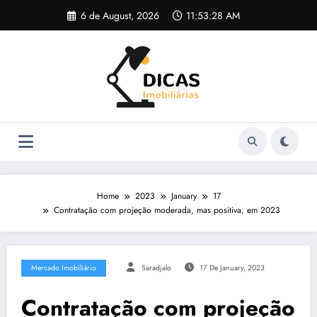
Skip
6 de August, 2026
11:53:28 AM
to
content
Home
2023
January
17
Contratação com projeção moderada, mas positiva, em 2023
Mercado Imobiliário
Saradjalo
17 De January, 2023
Contratação com projeção