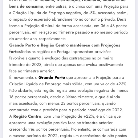
bens de consumo
, entre outras, é o único com uma Projeção para
a Criação Líquida de Emprego negativa, de -8%, acusando, assim,
o impacto do esperado abrandamento no consumo privado. Desta
forma a Projeção diminui de forma acentuada, em 36 e 48 pontos
percentuais, em relação ao trimestre passado e ao mesmo período
do anterior ano, respetivamente.
Grande Porto e Região Centro mantêm-se com Projeções
fortes
Todas as regiões de Portugal apresentam previsões
favoráveis quanto à evolução das contratações no primeiro
trimestre de 2023, ainda que apenas uma evolua positivamente
face ao trimestre anterior.
É, novamente, o
Grande Porto
que apresenta a Projeção para a
Criação Líquida de Emprego mais sólida, com um valor de +23%.
Não obstante, esta região regista uma evolução negativa de menos
16 pontos percentuais, desde o último trimestre, e que é ainda
mais acentuada, com menos 23 pontos percentuais, quando
comparada com a previsão para o período homólogo de 2022.
A
Região Centro
, com uma Projeção de +22%, é a única que
apresenta uma evolução positiva face ao trimestre anterior,
crescendo três pontos percentuais. No entanto, se comparada com
o mesmo período de 2022, regista um decréscimo de oito pontos