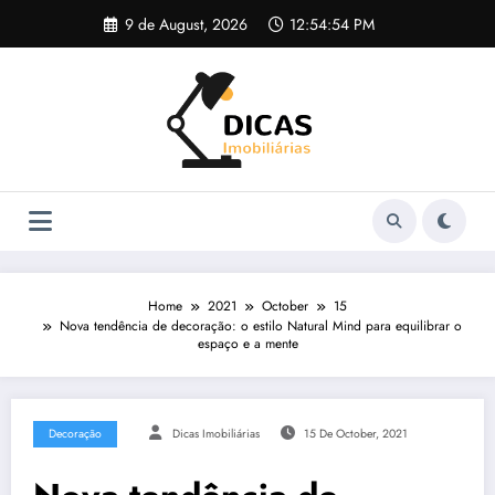
Skip
9 de August, 2026
12:54:55 PM
to
content
Home
2021
October
15
Nova tendência de decoração: o estilo Natural Mind para equilibrar o
espaço e a mente
Decoração
Dicas Imobiliárias
15 De October, 2021