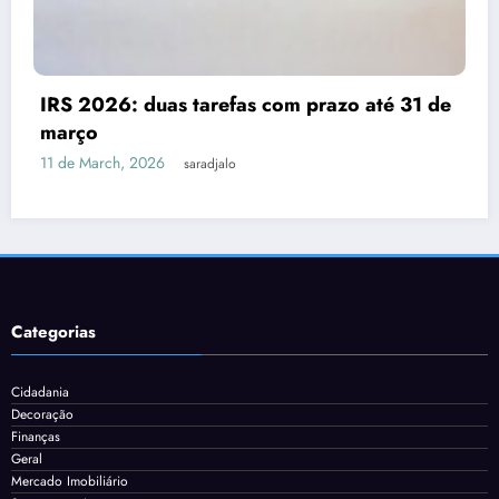
Despesas dedutíveis em IRS: tudo o que
 de
precisas de saber
3 de March, 2026
saradjalo
Categorias
Cidadania
Decoração
Finanças
Geral
Mercado Imobiliário