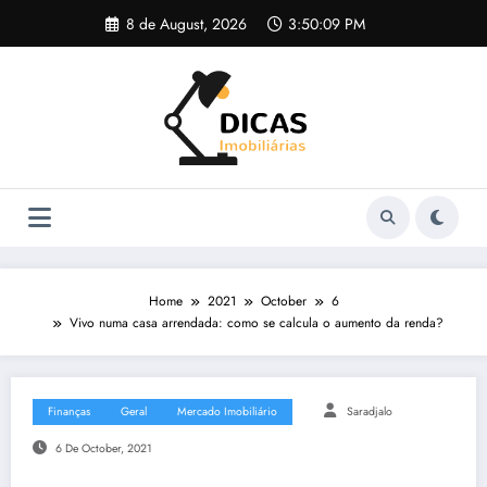
Skip
8 de August, 2026
3:50:10 PM
to
content
Home
2021
October
6
Vivo numa casa arrendada: como se calcula o aumento da renda?
Finanças
Geral
Mercado Imobiliário
Saradjalo
6 De October, 2021